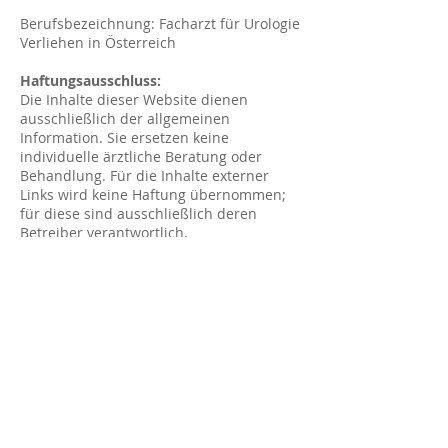
Berufsbezeichnung: Facharzt für Urologie
Verliehen in Österreich
Haftungsausschluss:
Die Inhalte dieser Website dienen
ausschließlich der allgemeinen
Information. Sie ersetzen keine
individuelle ärztliche Beratung oder
Behandlung. Für die Inhalte externer
Links wird keine Haftung übernommen;
für diese sind ausschließlich deren
Betreiber verantwortlich.
Datenschutz:
Die Verarbeitung personenbezogener
Daten erfolgt gemäß der Datenschutz-
Grundverordnung (DSGVO). Nähere
Informationen finden Sie in der
Datenschutzerklärung.
Bildnachweise:
Die Bildrechte liegen bei (Else Creations
OG & Günter Janetschek)